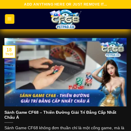
Chuyển
ADD ANYTHING HERE OR JUST REMOVE IT...
đến
nội
dung
18
Th10
Sảnh Game CF68 – Thiên Đường Giải Trí Đẳng Cấp Nhất
Châu Á
Sảnh Game CF68 không đơn thuần chỉ là một cổng game, mà là