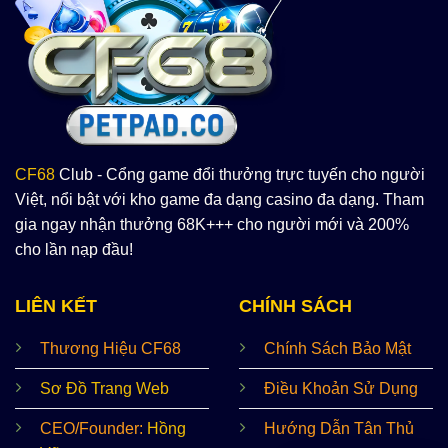
CF68
Club - Cổng game đổi thưởng trực tuyến cho người
Việt, nổi bật với kho game đa dạng casino đa dạng. Tham
gia ngay nhận thưởng 68K+++ cho người mới và 200%
cho lần nạp đầu!
LIÊN KẾT
CHÍNH SÁCH
Thương Hiệu CF68
Chính Sách Bảo Mật
Sơ Đồ Trang Web
Điều Khoản Sử Dụng
CEO/Founder:
Hồng
Hướng Dẫn Tân Thủ