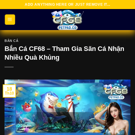
Chuyển
ADD ANYTHING HERE OR JUST REMOVE IT...
đến
nội
dung
BẮN CÁ
Bắn Cá CF68 – Tham Gia Săn Cá Nhận
Nhiều Quà Khủng
18
Th10