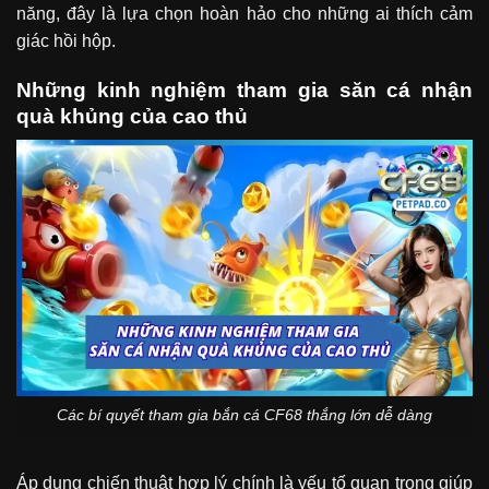
năng, đây là lựa chọn hoàn hảo cho những ai thích cảm
giác hồi hộp.
Những kinh nghiệm tham gia săn cá nhận
quà khủng của cao thủ
Các bí quyết tham gia bắn cá CF68 thắng lớn dễ dàng
Áp dụng chiến thuật hợp lý chính là yếu tố quan trọng giúp