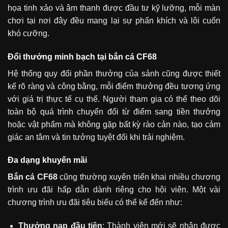
họa tinh xảo và âm thanh được đầu tư kỹ lưỡng, mỗi màn
chơi tại nơi đây đều mang lại sự phấn khích và lôi cuốn
khó cưỡng.
Đổi thưởng minh bạch tại bắn cá CF68
Hệ thống quy đổi phần thưởng của sảnh cũng được thiết
kế rõ ràng và công bằng, mỗi điểm thưởng đều tương ứng
với giá trị thực tế cụ thể. Người tham gia có thể theo dõi
toàn bộ quá trình chuyển đổi từ điểm sang tiền thưởng
hoặc vật phẩm mà không gặp bất kỳ rào cản nào, tạo cảm
giác an tâm và tin tưởng tuyệt đối khi trải nghiệm.
Đa dạng khuyến mãi
Bắn cá CF68
cũng thường xuyên triển khai nhiều chương
trình ưu đãi hấp dẫn dành riêng cho hội viên. Một vài
chương trình ưu đãi tiêu biểu có thể kể đến như:
Thưởng nạp đầu tiên
: Thành viên mới sẽ nhận được