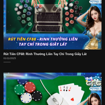
Rút Tiền CF68: Rinh Thưởng Liền Tay Chỉ Trong Giây Lát
01/11/2025