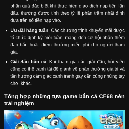
phần quà đặc biệt khi thực hiện giao dịch nạp tiền lần
đầu, thường được tính theo tỷ lệ phần trăm nhất định
dựa trên số tiền nạp vào.
Ưu đãi hàng tuần
: Các chương trình khuyến mãi được
tổ chức định kỳ mỗi tuần, mang đến cơ hội nhận thêm
đạn bắn hoặc điểm thưởng miễn phí cho người tham
gia.
Giải đấu bắn cá
: Khi tham gia các giải đấu, hội viên
cũng có thể tranh tài để giành về phần thưởng giá trị và
tận hưởng cảm giác cạnh tranh gay cấn cùng những tay
chơi khác.
Tổng hợp những tựa game bắn cá CF68 nên
trải nghiệm