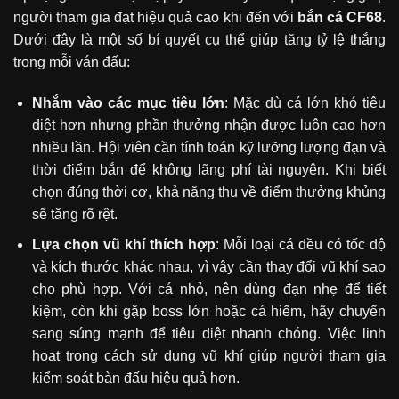
người tham gia đạt hiệu quả cao khi đến với
bắn cá CF68
.
Dưới đây là một số bí quyết cụ thể giúp tăng tỷ lệ thắng
trong mỗi ván đấu:
Nhắm vào các mục tiêu lớn
: Mặc dù cá lớn khó tiêu
diệt hơn nhưng phần thưởng nhận được luôn cao hơn
nhiều lần. Hội viên cần tính toán kỹ lưỡng lượng đạn và
thời điểm bắn để không lãng phí tài nguyên. Khi biết
chọn đúng thời cơ, khả năng thu về điểm thưởng khủng
sẽ tăng rõ rệt.
Lựa chọn vũ khí thích hợp
: Mỗi loại cá đều có tốc độ
và kích thước khác nhau, vì vậy cần thay đổi vũ khí sao
cho phù hợp. Với cá nhỏ, nên dùng đạn nhẹ để tiết
kiệm, còn khi gặp boss lớn hoặc cá hiếm, hãy chuyển
sang súng mạnh để tiêu diệt nhanh chóng. Việc linh
hoạt trong cách sử dụng vũ khí giúp người tham gia
kiểm soát bàn đấu hiệu quả hơn.