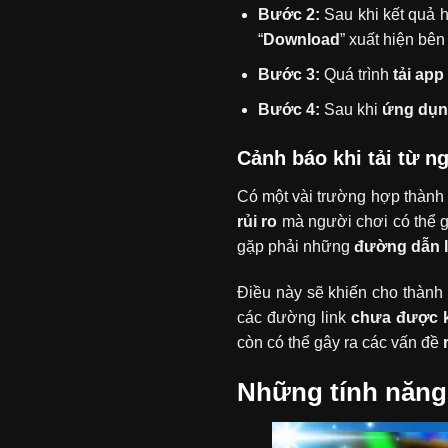
Bước 2:
Sau khi kết quả h
“
Download
” xuất hiện bên
Bước 3:
Quá trình
tải ap
Bước 4:
Sau khi
ứng dụng
Cảnh báo khi tải từ n
Có một vài trường hợp thành 
rủi ro
mà người chơi có thể g
gặp phải những
đường dẫn 
Điều này sẽ khiến cho thành
các đường link
chưa được k
còn có thể gây ra các vấn đề
Những tính năng