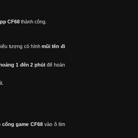
 app CF68
thành công.
biểu tượng có hình
mũi tên đi
hoảng 1 đến 2 phút
để hoàn
t.
n cổng game CF68
vào ô tìm