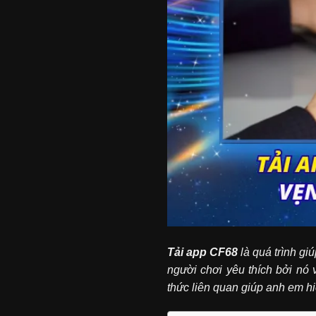
Tải app CF68
là quá trình gi
người chơi yêu thích bởi nó 
thức liên quan giúp anh em h