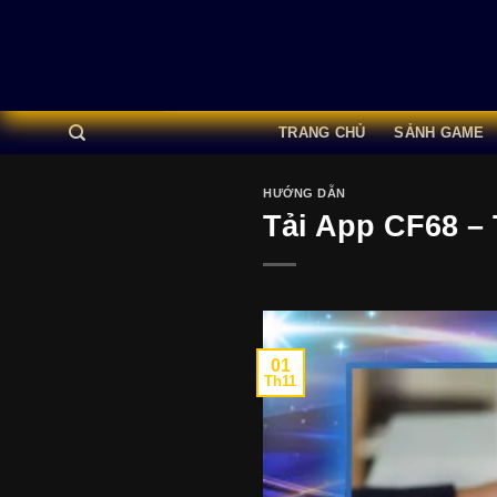
Chuyển
đến
nội
dung
TRANG CHỦ
SẢNH GAME
HƯỚNG DẪN
Tải App CF68 –
01
Th11