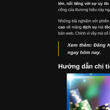
lớn, nổi tiếng với sự uy tín
công của thương hiệu này ngà
Những trải nghiệm với phiê
cao
về mảng
dịch vụ
mà
tố
bản web. Chính vì vậy mà số
Xem thêm: Đăng Ký
ngay hôm nay.
Hướng dẫn chi ti