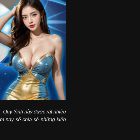
. Quy trình này được rất nhiều
hôm nay sẽ chia sẻ những kiến