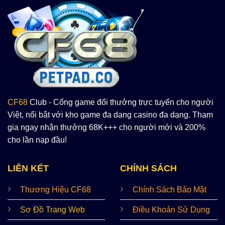
CF68
Club - Cổng game đổi thưởng trực tuyến cho người
Việt, nổi bật với kho game đa dạng casino đa dạng. Tham
gia ngay nhận thưởng 68K+++ cho người mới và 200%
cho lần nạp đầu!
LIÊN KẾT
CHÍNH SÁCH
Thương Hiệu CF68
Chính Sách Bảo Mật
Sơ Đồ Trang Web
Điều Khoản Sử Dụng