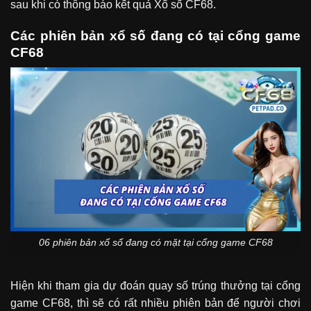
sau khi có thông báo kết quả Xổ số CF68.
Các phiên bản xổ số đang có tại cổng game
CF68
06 phiên bản xổ số đang có mặt tại cổng game CF68
Hiện khi tham gia dự đoán quay số trúng thưởng tại cổng
game CF68, thì sẽ có rất nhiều phiên bản để người chơi