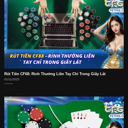
Rút Tiền CF68: Rinh Thưởng Liền Tay Chỉ Trong Giây Lát
01/11/2025