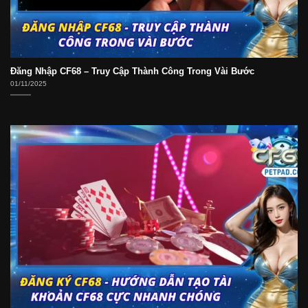
Đăng Nhập CF68 – Truy Cập Thành Công Trong Vài Bước
01/11/2025