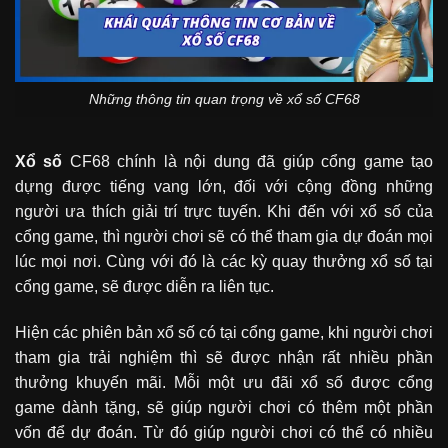
Những thông tin quan trọng về xổ số CF68
Xổ số
CF68 chính là nội dung đã giúp cổng game tạo
dựng được tiếng vang lớn, đối với cộng đồng những
người ưa thích giải trí trực tuyến. Khi đến với xổ số của
cổng game, thì người chơi sẽ có thể tham gia dự đoán mọi
lúc mọi nơi. Cùng với đó là các kỳ quay thưởng xổ số tại
cổng game, sẽ được diễn ra liên tục.
Hiện các phiên bản xổ số có tại cổng game, khi người chơi
tham gia trải nghiệm thì sẽ được nhận rất nhiều phần
thưởng khuyến mãi. Mỗi một ưu đãi xổ số được cổng
game dành tặng, sẽ giúp người chơi có thêm một phần
vốn để dự đoán. Từ đó giúp người chơi có thể có nhiều