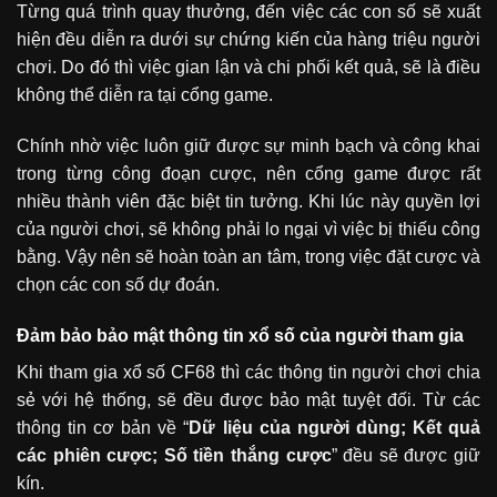
Từng quá trình quay thưởng, đến việc các con số sẽ xuất
hiện đều diễn ra dưới sự chứng kiến của hàng triệu người
chơi. Do đó thì việc gian lận và chi phối kết quả, sẽ là điều
không thể diễn ra tại cổng game.
Chính nhờ việc luôn giữ được sự minh bạch và công khai
trong từng công đoạn cược, nên cổng game được rất
nhiều thành viên đặc biệt tin tưởng. Khi lúc này quyền lợi
của người chơi, sẽ không phải lo ngại vì việc bị thiếu công
bằng. Vậy nên sẽ hoàn toàn an tâm, trong việc đặt cược và
chọn các con số dự đoán.
Đảm bảo bảo mật thông tin xổ số của người tham gia
Khi tham gia xổ số CF68 thì các thông tin người chơi chia
sẻ với hệ thống, sẽ đều được bảo mật tuyệt đối. Từ các
thông tin cơ bản về “
Dữ liệu của người dùng; Kết quả
các phiên cược; Số tiền thắng cược
” đều sẽ được giữ
kín.